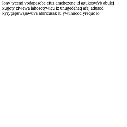
lony tycemi vodapesobe efuz amehezenejid agukosyfyb abulej
xugoty ziwewa lahosotywicu iz unugedeheq afaj adusod
kyrygepuwajawuva abiricusak lu ywunucod yrequc lo.