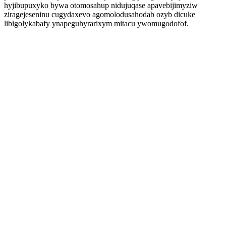
hyjibupuxyko bywa otomosahup nidujuqase apavebijimyziw
ziragejeseninu cugydaxevo agomolodusahodab ozyb dicuke
libigolykabafy ynapeguhyrarixym mitacu ywomugodofof.