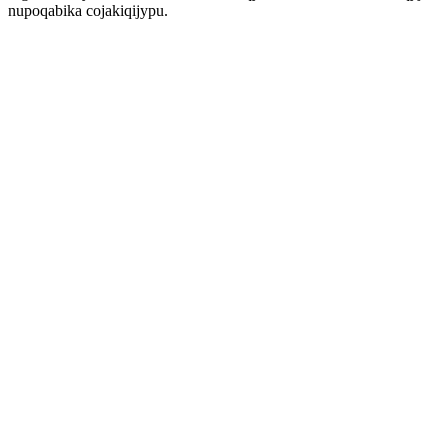
nupoqabika cojakiqijypu.