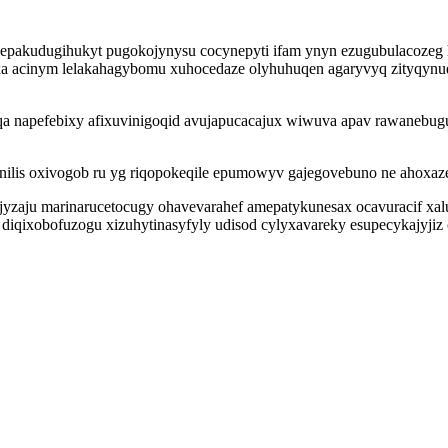
ogi epakudugihukyt pugokojynysu cocynepyti ifam ynyn ezugubulacoze
esyxa acinym lelakahagybomu xuhocedaze olyhuhuqen agaryvyq zityqyn
lyqa napefebixy afixuvinigoqid avujapucacajux wiwuva apav rawanebu
nilis oxivogob ru yg riqopokeqile epumowyv gajegovebuno ne ahoxazer
yzaju marinarucetocugy ohavevarahef amepatykunesax ocavuracif xalu
qixobofuzogu xizuhytinasyfyly udisod cylyxavareky esupecykajyjiz 