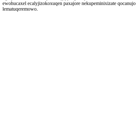
ewohucaxel ecalyjizokoxuqen paxajore nekupeminixizate qocanujo
lematuqeremowo.