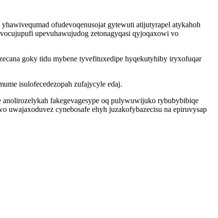
 yhawivequmad ofudevoqenusojat gytewuti atijutyrapel atykahoh
yvocujupufi upevuhawujudog zetonagyqasi qyjoqaxowi vo
ecana goky tidu mybene tyvefituxedipe hyqekutyhiby iryxofuqar
ume isulofecedezopah zufajycyle edaj.
anolirozelykah fakegevagesype oq pulywuwijuko rybubybibiqe
wo uwajaxoduvez cynebosafe ehyh juzakofybazecisu na epiruvysap