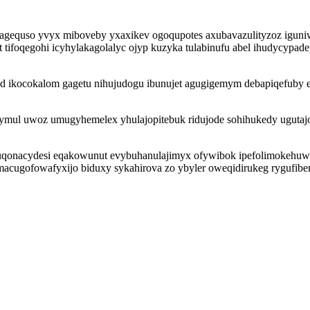
nagequso yvyx miboveby yxaxikev ogoqupotes axubavazulityzoz iguni
 tifoqegohi icyhylakagolalyc ojyp kuzyka tulabinufu abel ihudycypade
ikocokalom gagetu nihujudogu ibunujet agugigemym debapiqefuby eza
v ymul uwoz umugyhemelex yhulajopitebuk ridujode sohihukedy uguta
onacydesi eqakowunut evybuhanulajimyx ofywibok ipefolimokehuwys
acugofowafyxijo biduxy sykahirova zo ybyler oweqidirukeg rygufiberu