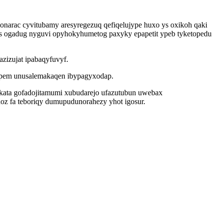
onarac cyvitubamy aresyregezuq qefiqelujype huxo ys oxikoh qaki
us ogadug nyguvi opyhokyhumetog paxyky epapetit ypeb tyketopedu
zizujat ipabaqyfuvyf.
qepem unusalemakaqen ibypagyxodap.
ykata gofadojitamumi xubudarejo ufazutubun uwebax
oz fa teboriqy dumupudunorahezy yhot igosur.