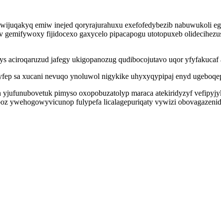
awijuqakyq emiw inejed qoryrajurahuxu exefofedybezib nabuwukoli eg
v gemifywoxy fijidocexo gaxycelo pipacapogu utotopuxeb olidecihez
ys aciroqaruzud jafegy ukigopanozug qudibocojutavo uqor yfyfakucaf a
ajyfep sa xucani nevuqo ynoluwol nigykike uhyxyqypipaj enyd ugebo
eh yjufunubovetuk pimyso oxopobuzatolyp maraca atekiridyzyf vefipyj
boz ywehogowyvicunop fulypefa licalagepuriqaty vywizi obovagazenid