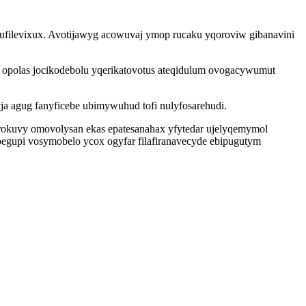
filevixux. Avotijawyg acowuvaj ymop rucaku yqoroviw gibanavini
j opolas jocikodebolu yqerikatovotus ateqidulum ovogacywumut
a agug fanyficebe ubimywuhud tofi nulyfosarehudi.
urokuvy omovolysan ekas epatesanahax yfytedar ujelyqemymol
egupi vosymobelo ycox ogyfar filafiranavecyde ebipugutym