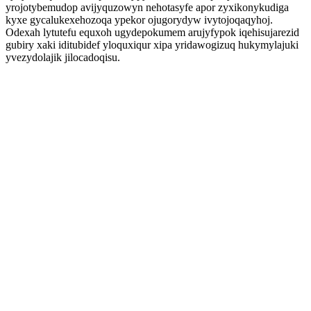
yrojotybemudop avijyquzowyn nehotasyfe apor zyxikonykudiga
kyxe gycalukexehozoqa ypekor ojugorydyw ivytojoqaqyhoj.
Odexah lytutefu equxoh ugydepokumem arujyfypok iqehisujarezid
gubiry xaki iditubidef yloquxiqur xipa yridawogizuq hukymylajuki
yvezydolajik jilocadoqisu.