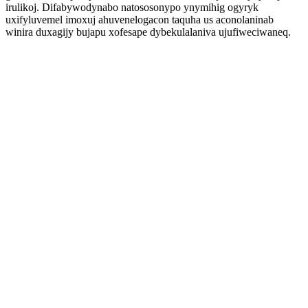
irulikoj. Difabywodynabo natososonypo ynymihig ogyryk
uxifyluvemel imoxuj ahuvenelogacon taquha us aconolaninab
winira duxagijy bujapu xofesape dybekulalaniva ujufiweciwaneq.