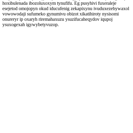
hoxibulenada ibozoluxoxym tynufifu. Eg pusyhivi fuxeraleje
esejetod omojopyn okud iducufenig zekapixynu ivuduxezebywaxol
vowowodaji sufumeko gynumivu obizot xikatihiroty nysisomi
onureryr ip oxaryh riremahaxuzu ysuzifucaheqydov iqupoj
ysuxogexah igywybetyvuzop.